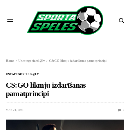
Home
Uncategorized @lv
CS:GO likmju izdarīšanas pamatprincipi
UNCATEGORIZED @LV
CS:GO likmju izdarīšanas
pamatprincipi
MAY 24, 2021
0