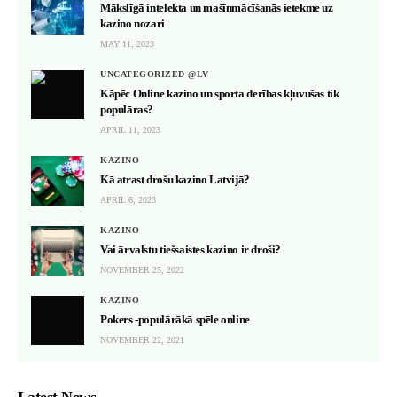
Mākslīgā intelekta un mašīnmācīšanās ietekme uz
kazino nozari
MAY 11, 2023
UNCATEGORIZED @LV
Kāpēc Online kazino un sporta derības kļuvušas tik
populāras?
APRIL 11, 2023
KAZINO
Kā atrast drošu kazino Latvijā?
APRIL 6, 2023
KAZINO
Vai ārvalstu tiešsaistes kazino ir droši?
NOVEMBER 25, 2022
KAZINO
Pokers -populārākā spēle online
NOVEMBER 22, 2021