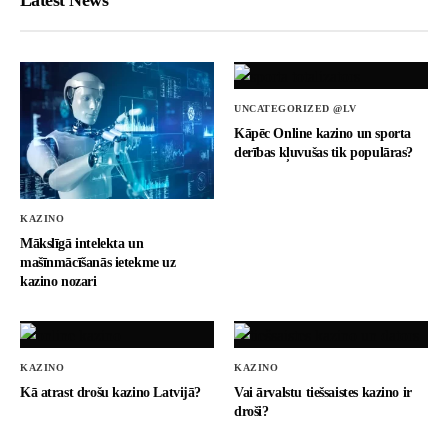
Latest News
UNCATEGORIZED @LV
Kāpēc Online kazino un sporta
derības kļuvušas tik populāras?
KAZINO
Mākslīgā intelekta un
mašīnmācīšanās ietekme uz
kazino nozari
KAZINO
KAZINO
Kā atrast drošu kazino Latvijā?
Vai ārvalstu tiešsaistes kazino ir
droši?