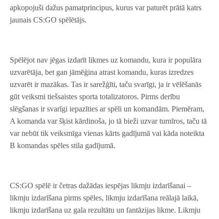
apkopojuši dažus pamatprincipus, kurus var paturēt prātā katrs
jaunais CS:GO spēlētājs.
Spēlējot nav jēgas izdarīt likmes uz komandu, kura ir populāra
uzvarētāja, bet gan jāmēģina atrast komandu, kuras izredzes
uzvarēt ir mazākas. Tas ir sarežģīti, taču svarīgi, ja ir vēlēšanās
gūt veiksmi tiešsaistes sporta totalizatoros. Pirms derību
slēgšanas ir svarīgi iepazīties ar spēli un komandām. Piemēram,
A komanda var šķist kārdinoša, jo tā bieži uzvar turnīros, taču tā
var nebūt tik veiksmīga vienas kārts gadījumā vai kāda noteikta
B komandas spēles stila gadījumā.
CS:GO spēlē ir četras dažādas iespējas likmju izdarīšanai –
likmju izdarīšana pirms spēles, likmju izdarīšana reālajā laikā,
likmju izdarīšana uz gala rezultātu un fantāzijas likme. Likmju