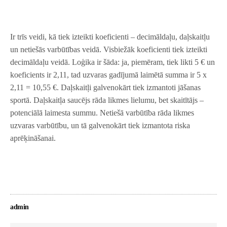
Ir trīs veidi, kā tiek izteikti koeficienti – decimāldaļu, daļskaitļu
un netiešās varbūtības veidā. Visbiežāk koeficienti tiek izteikti
decimāldaļu veidā. Loģika ir šāda: ja, piemēram, tiek likti 5 € un
koeficients ir 2,11, tad uzvaras gadījumā laimētā summa ir 5 x
2,11 = 10,55 €. Daļskaitļi galvenokārt tiek izmantoti jāšanas
sportā. Daļskaitļa saucējs rāda likmes lielumu, bet skaitītājs –
potenciālā laimesta summu. Netiešā varbūtība rāda likmes
uzvaras varbūtību, un tā galvenokārt tiek izmantota riska
aprēķināšanai.
admin