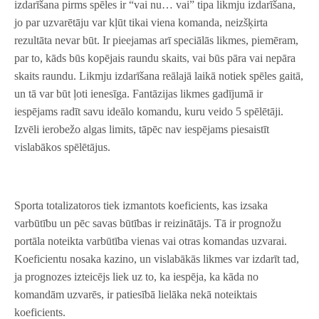
izdarīšana pirms spēles ir “vai nu… vai” tipa likmju izdarīšana,
jo par uzvarētāju var kļūt tikai viena komanda, neizšķirta
rezultāta nevar būt. Ir pieejamas arī speciālās likmes, piemēram,
par to, kāds būs kopējais raundu skaits, vai būs pāra vai nepāra
skaits raundu. Likmju izdarīšana reālajā laikā notiek spēles gaitā,
un tā var būt ļoti ienesīga. Fantāzijas likmes gadījumā ir
iespējams radīt savu ideālo komandu, kuru veido 5 spēlētāji.
Izvēli ierobežo algas limits, tāpēc nav iespējams piesaistīt
vislabākos spēlētājus.
Sporta totalizatoros tiek izmantots koeficients, kas izsaka
varbūtību un pēc savas būtības ir reizinātājs. Tā ir prognožu
portāla noteikta varbūtība vienas vai otras komandas uzvarai.
Koeficientu nosaka kazino, un vislabākās likmes var izdarīt tad,
ja prognozes izteicējs liek uz to, ka iespēja, ka kāda no
komandām uzvarēs, ir patiesībā lielāka nekā noteiktais
koeficients.